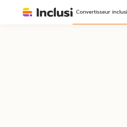
Convertisseur inclusi
Écrivez ou collez votre mot ou texte 
Insérer un exemple