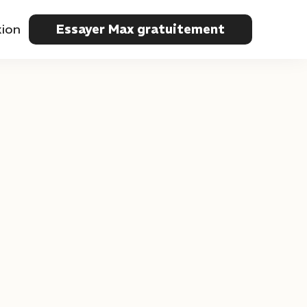
ion
Essayer Max gratuitement
Style
Historique
Point médian
·
(point médian)
.
(point)
-
(tiret)
()
(parenthèses)
Doublet
/
et