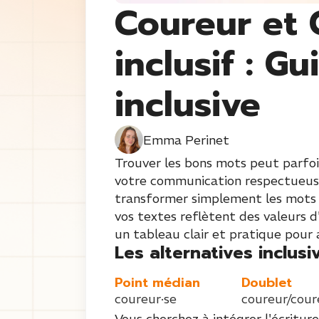
Coureur et 
inclusif : Gu
inclusive
Emma Perinet
Trouver les bons mots peut parfois
votre communication respectueuse 
transformer simplement les mots «
vos textes reflètent des valeurs 
un tableau clair et pratique pour 
Les alternatives inclusiv
Point médian
Doublet
coureur·se
coureur/cour
Vous cherchez à intégrer l'écriture